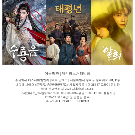
이용약관
|
개인정보처리방침
주식회사 에스제이엠엔씨 | 대표 안해조 | 서울특별시 송파구 송파대로 201, B동
16층 B-1609호 (문정동, 송파테라타워2) 사업자등록번호 218-87-02390 | 통신판
매업 신고번호 제-2024-서울송파-3233호
고객센터 cs_moa@sjmnc.co.kr | 02-400-6036 (평일 10:00~17:00 / 점심시간
12:30~13:30 / 주말 및 공휴일 휴무)
AsiaN. ALL RIGHTS RESERVED