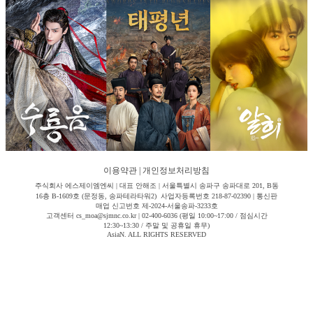
이용약관
|
개인정보처리방침
주식회사 에스제이엠엔씨 | 대표 안해조 | 서울특별시 송파구 송파대로 201, B동
16층 B-1609호 (문정동, 송파테라타워2) 사업자등록번호 218-87-02390 | 통신판
매업 신고번호 제-2024-서울송파-3233호
고객센터 cs_moa@sjmnc.co.kr | 02-400-6036 (평일 10:00~17:00 / 점심시간
12:30~13:30 / 주말 및 공휴일 휴무)
AsiaN. ALL RIGHTS RESERVED