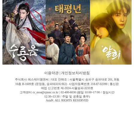
이용약관
|
개인정보처리방침
주식회사 에스제이엠엔씨 | 대표 안해조 | 서울특별시 송파구 송파대로 201, B동
16층 B-1609호 (문정동, 송파테라타워2) 사업자등록번호 218-87-02390 | 통신판
매업 신고번호 제-2024-서울송파-3233호
고객센터 cs_moa@sjmnc.co.kr | 02-400-6036 (평일 10:00~17:00 / 점심시간
12:30~13:30 / 주말 및 공휴일 휴무)
AsiaN. ALL RIGHTS RESERVED