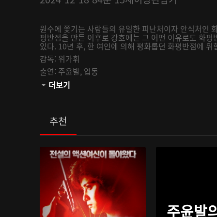
원수에 쫓기는 사람들의 유일한 피난처이자 안식처인 화평
평반점을 만든 이후로 강호에는 그 어떤 이유로도 화평
있다. 10년 후, 한 여인에 의해 평화롭던 화평반점에 
감독:
위가휘
출연:
주윤발,
엽동
관람등급:
더보기
추천
주윤발의