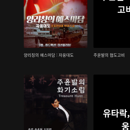
고
양리칭의 예스마담 : 자웅대도
주윤발의 협도고비
유타락,
웅