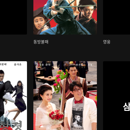
동방불패
영웅