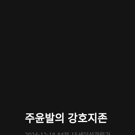
주윤발의 강호지존
2024-12-18
84분
15세이상관람가