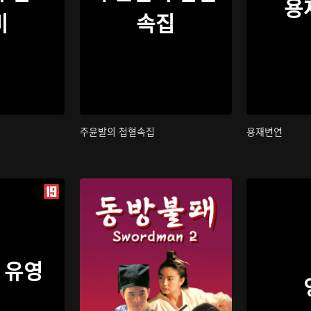
용
비
속집
주윤발의 첩혈속집
용재변연
 유영