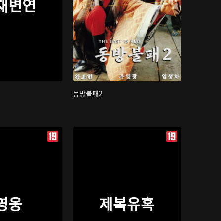
재변연
동방불패2
영웅
제복유혹