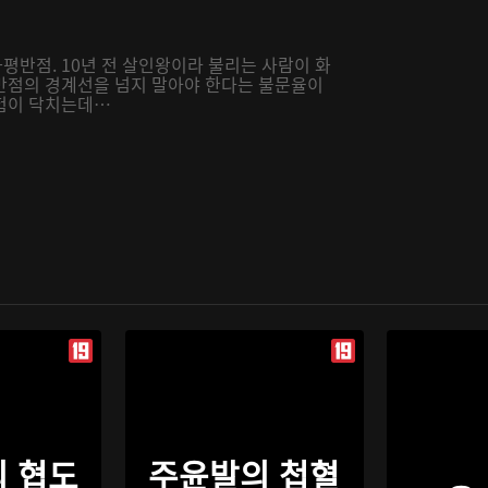
반점. 10년 전 살인왕이라 불리는 사람이 화
반점의 경계선을 넘지 말아야 한다는 불문율이
위험이 닥치는데…
 협도
주윤발의 첩혈