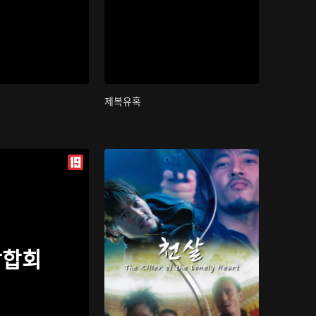
제복유혹
삼합회