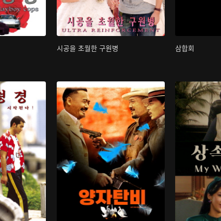
시공을 초월한 구원병
삼합회