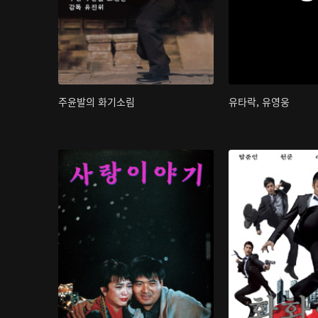
주윤발의 화기소림
유타락, 유영웅