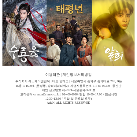
이용약관
|
개인정보처리방침
주식회사 에스제이엠엔씨 | 대표 안해조 | 서울특별시 송파구 송파대로 201, B동
16층 B-1609호 (문정동, 송파테라타워2) 사업자등록번호 218-87-02390 | 통신판
매업 신고번호 제-2024-서울송파-3233호
고객센터 cs_moa@sjmnc.co.kr | 02-400-6036 (평일 10:00~17:00 / 점심시간
12:30~13:30 / 주말 및 공휴일 휴무)
AsiaN. ALL RIGHTS RESERVED