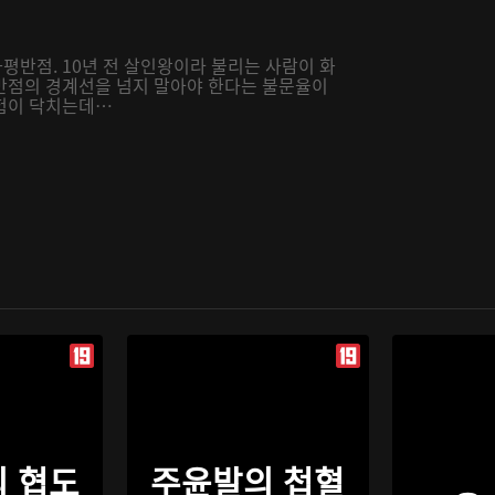
반점. 10년 전 살인왕이라 불리는 사람이 화
반점의 경계선을 넘지 말아야 한다는 불문율이
위험이 닥치는데…
 협도
주윤발의 첩혈