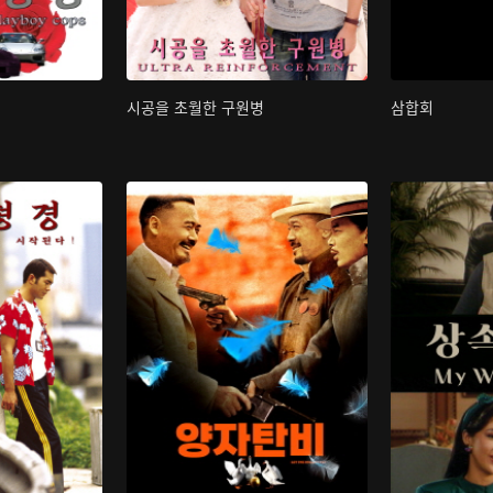
시공을 초월한 구원병
삼합회