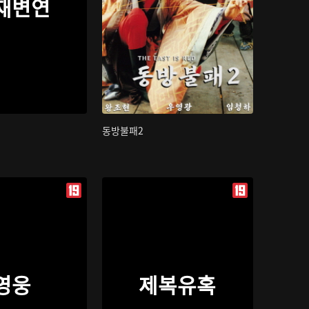
재변연
동방불패2
영웅
제복유혹