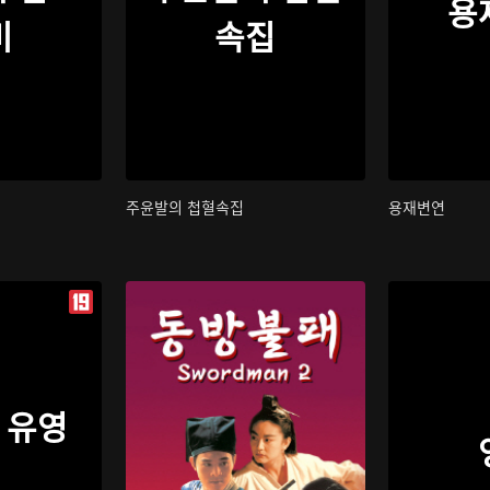
용
비
속집
주윤발의 첩혈속집
용재변연
 유영