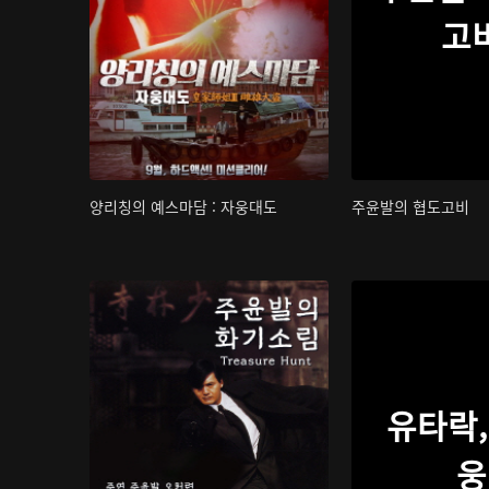
고
양리칭의 예스마담 : 자웅대도
주윤발의 협도고비
유타락,
웅