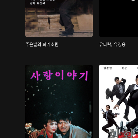
주윤발의 화기소림
유타락, 유영웅