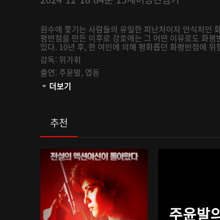
원수에 쫓기는 사람들의 유일한 피난처이자 안식처인 화평
평반점을 만든 이후로 강호에는 그 어떤 이유로도 화평
있다. 10년 후, 한 여인에 의해 평화롭던 화평반점에 
감독:
위가휘
출연:
주윤발,
엽동
관람등급:
더보기
추천
주윤발의