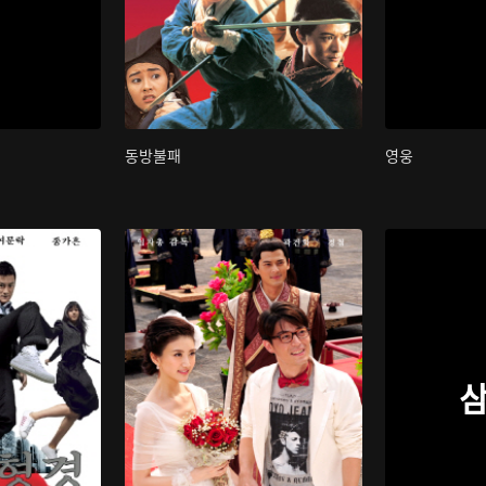
동방불패
영웅