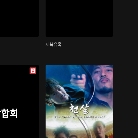
제복유혹
삼합회