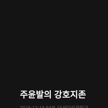
주윤발의 강호지존
2024-12-18
84분
15세이상관람가