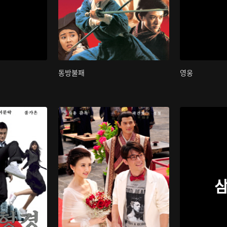
동방불패
영웅