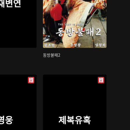
재변연
동방불패2
영웅
제복유혹