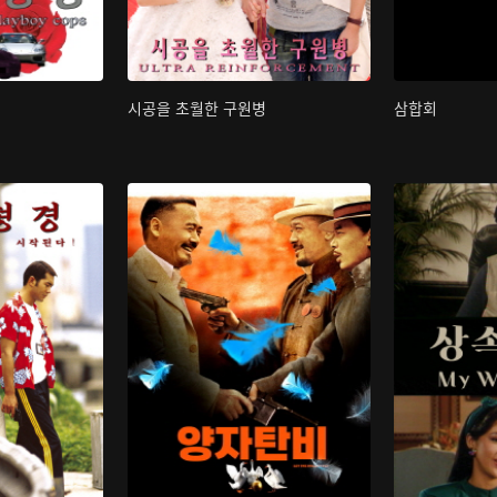
시공을 초월한 구원병
삼합회