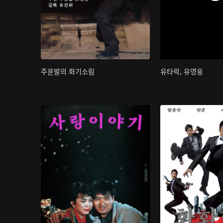
주윤발의 화기소림
유타락, 유영웅