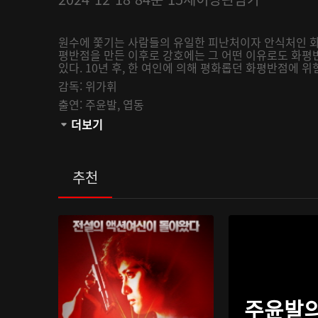
원수에 쫓기는 사람들의 유일한 피난처이자 안식처인 화평
평반점을 만든 이후로 강호에는 그 어떤 이유로도 화평
있다. 10년 후, 한 여인에 의해 평화롭던 화평반점에 
감독:
위가휘
출연:
주윤발,
엽동
관람등급:
더보기
추천
주윤발의