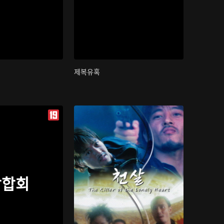
제복유혹
삼합회