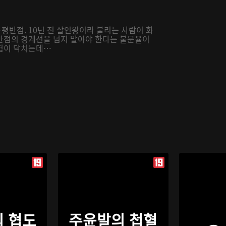
반점. 10년 전 살인왕이라 불리는 사람이 화
반점의 경계선을 넘지 말아야 한다는 불문율이
위험이 닥치는데…
 협도
주윤발의 첩혈