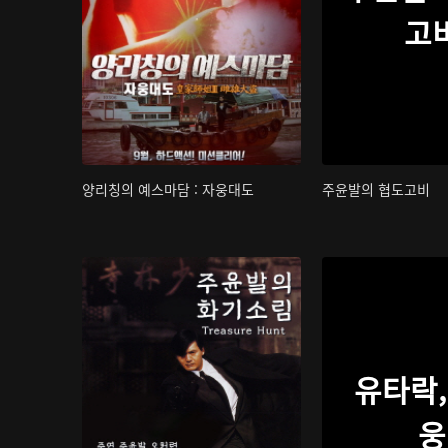
고
양리칭의 예스마담 : 자웅대도
주윤발의 협도고비
유타락,
웅