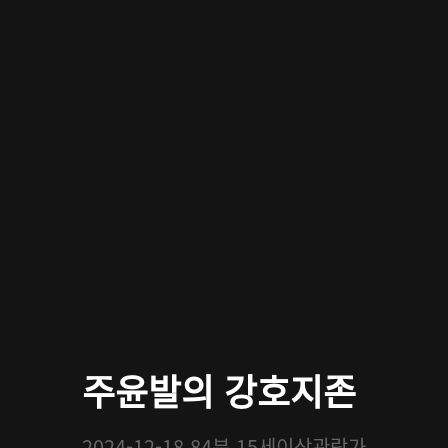
주윤발의 강호지존
2024-12-18
84분
15세이상관람가