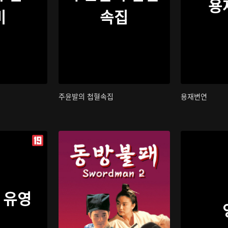
용
비
속집
주윤발의 첩혈속집
용재변연
 유영