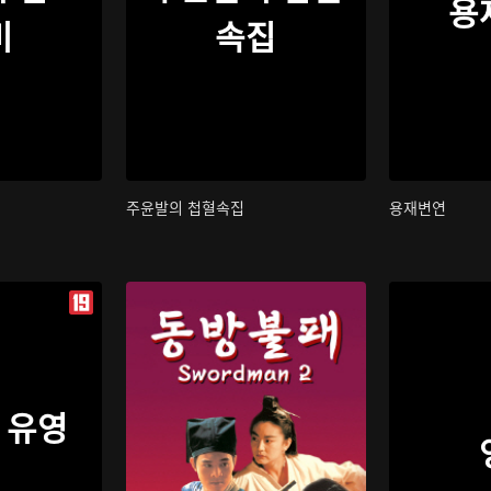
용
비
속집
주윤발의 첩혈속집
용재변연
 유영