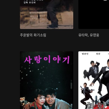
주윤발의 화기소림
유타락, 유영웅