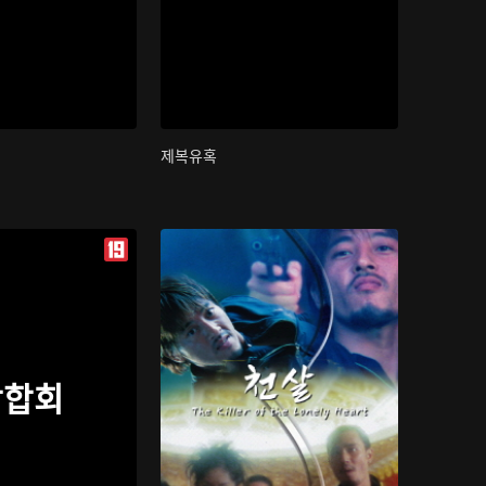
제복유혹
삼합회