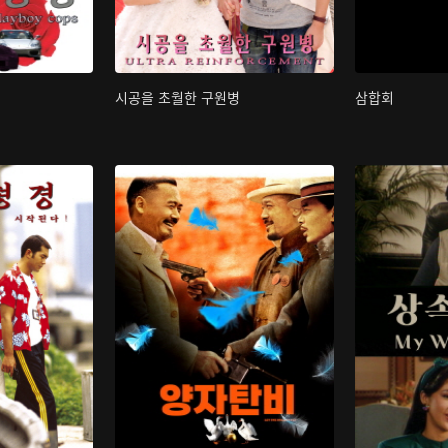
시공을 초월한 구원병
삼합회