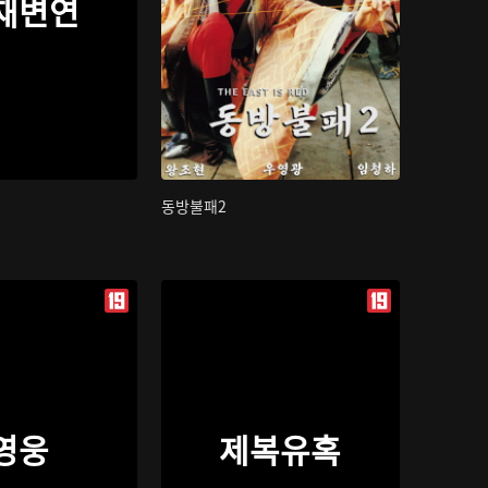
재변연
동방불패2
영웅
제복유혹