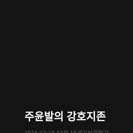
주윤발의 강호지존
2024-12-18
84분
15세이상관람가