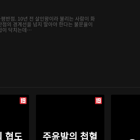
반점. 10년 전 살인왕이라 불리는 사람이 화
반점의 경계선을 넘지 말아야 한다는 불문율이
위험이 닥치는데…
 협도
주윤발의 첩혈