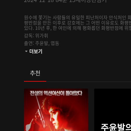
원수에 쫓기는 사람들의 유일한 피난처이자 안식처인 화평
평반점을 만든 이후로 강호에는 그 어떤 이유로도 화평
있다. 10년 후, 한 여인에 의해 평화롭던 화평반점에 
감독:
위가휘
출연:
주윤발,
엽동
관람등급:
더보기
추천
주윤발의