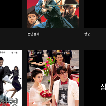
동방불패
영웅