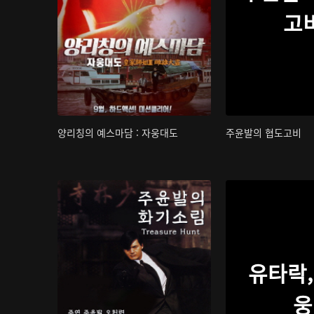
고
양리칭의 예스마담 : 자웅대도
주윤발의 협도고비
유타락,
웅