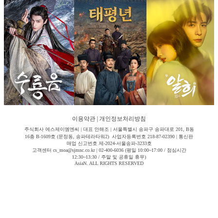
이용약관
|
개인정보처리방침
주식회사 에스제이엠엔씨 | 대표 안해조 | 서울특별시 송파구 송파대로 201, B동
16층 B-1609호 (문정동, 송파테라타워2) 사업자등록번호 218-87-02390 | 통신판
매업 신고번호 제-2024-서울송파-3233호
고객센터 cs_moa@sjmnc.co.kr | 02-400-6036 (평일 10:00~17:00 / 점심시간
12:30~13:30 / 주말 및 공휴일 휴무)
AsiaN. ALL RIGHTS RESERVED