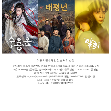
이용약관
|
개인정보처리방침
주식회사 에스제이엠엔씨 | 대표 안해조 | 서울특별시 송파구 송파대로 201, B동
16층 B-1609호 (문정동, 송파테라타워2) 사업자등록번호 218-87-02390 | 통신판
매업 신고번호 제-2024-서울송파-3233호
고객센터 cs_moa@sjmnc.co.kr | 02-400-6036 (평일 10:00~17:00 / 점심시간
12:30~13:30 / 주말 및 공휴일 휴무)
AsiaN. ALL RIGHTS RESERVED