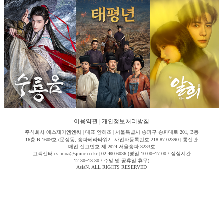
이용약관
|
개인정보처리방침
주식회사 에스제이엠엔씨 | 대표 안해조 | 서울특별시 송파구 송파대로 201, B동
16층 B-1609호 (문정동, 송파테라타워2) 사업자등록번호 218-87-02390 | 통신판
매업 신고번호 제-2024-서울송파-3233호
고객센터 cs_moa@sjmnc.co.kr | 02-400-6036 (평일 10:00~17:00 / 점심시간
12:30~13:30 / 주말 및 공휴일 휴무)
AsiaN. ALL RIGHTS RESERVED