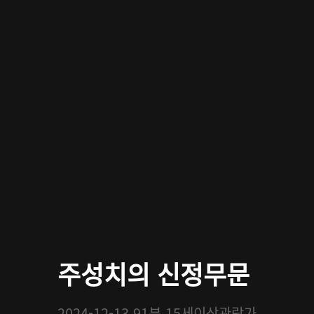
주성치의 신정무문
2024-12-13
91분
15세이상관람가