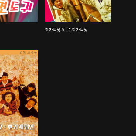
최가박당 5 : 신최가박당