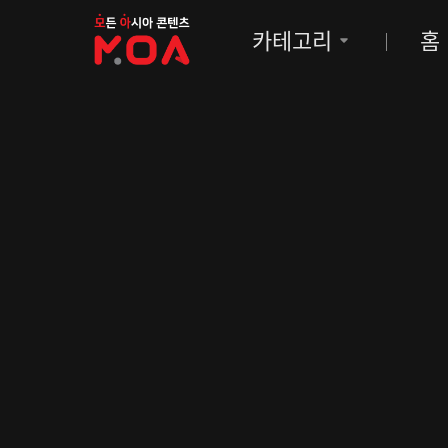
MOA
카테고리
홈