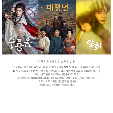
이용약관
|
개인정보처리방침
주식회사 에스제이엠엔씨 | 대표 안해조 | 서울특별시 송파구 송파대로 201, B동
16층 B-1609호 (문정동, 송파테라타워2) 사업자등록번호 218-87-02390 | 통신판
매업 신고번호 제-2024-서울송파-3233호
고객센터 cs_moa@sjmnc.co.kr | 02-400-6036 (평일 10:00~17:00 / 점심시간
12:30~13:30 / 주말 및 공휴일 휴무)
AsiaN. ALL RIGHTS RESERVED