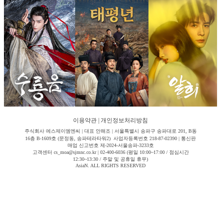
이용약관
|
개인정보처리방침
주식회사 에스제이엠엔씨 | 대표 안해조 | 서울특별시 송파구 송파대로 201, B동
16층 B-1609호 (문정동, 송파테라타워2) 사업자등록번호 218-87-02390 | 통신판
매업 신고번호 제-2024-서울송파-3233호
고객센터 cs_moa@sjmnc.co.kr | 02-400-6036 (평일 10:00~17:00 / 점심시간
12:30~13:30 / 주말 및 공휴일 휴무)
AsiaN. ALL RIGHTS RESERVED