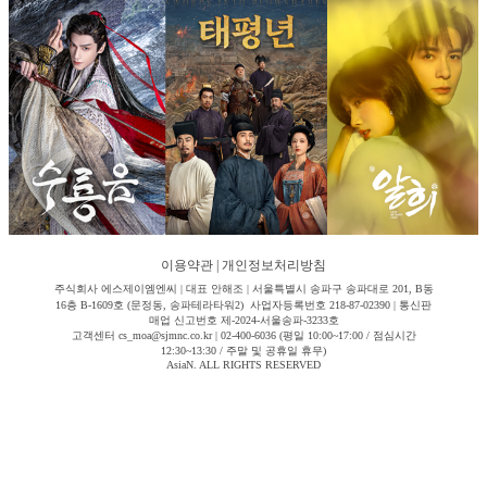
이용약관
|
개인정보처리방침
주식회사 에스제이엠엔씨 | 대표 안해조 | 서울특별시 송파구 송파대로 201, B동
16층 B-1609호 (문정동, 송파테라타워2) 사업자등록번호 218-87-02390 | 통신판
매업 신고번호 제-2024-서울송파-3233호
고객센터 cs_moa@sjmnc.co.kr | 02-400-6036 (평일 10:00~17:00 / 점심시간
12:30~13:30 / 주말 및 공휴일 휴무)
AsiaN. ALL RIGHTS RESERVED