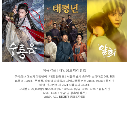
이용약관
|
개인정보처리방침
주식회사 에스제이엠엔씨 | 대표 안해조 | 서울특별시 송파구 송파대로 201, B동
16층 B-1609호 (문정동, 송파테라타워2) 사업자등록번호 218-87-02390 | 통신판
매업 신고번호 제-2024-서울송파-3233호
고객센터 cs_moa@sjmnc.co.kr | 02-400-6036 (평일 10:00~17:00 / 점심시간
12:30~13:30 / 주말 및 공휴일 휴무)
AsiaN. ALL RIGHTS RESERVED