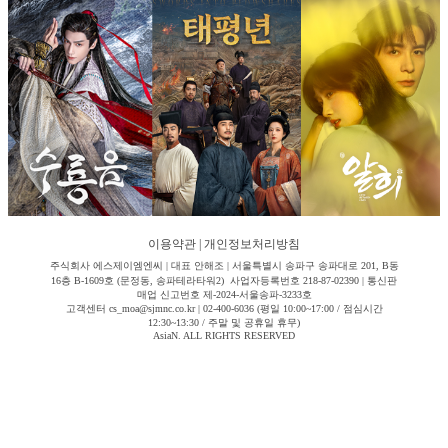
이용약관
|
개인정보처리방침
주식회사 에스제이엠엔씨 | 대표 안해조 | 서울특별시 송파구 송파대로 201, B동
16층 B-1609호 (문정동, 송파테라타워2) 사업자등록번호 218-87-02390 | 통신판
매업 신고번호 제-2024-서울송파-3233호
고객센터 cs_moa@sjmnc.co.kr | 02-400-6036 (평일 10:00~17:00 / 점심시간
12:30~13:30 / 주말 및 공휴일 휴무)
AsiaN. ALL RIGHTS RESERVED