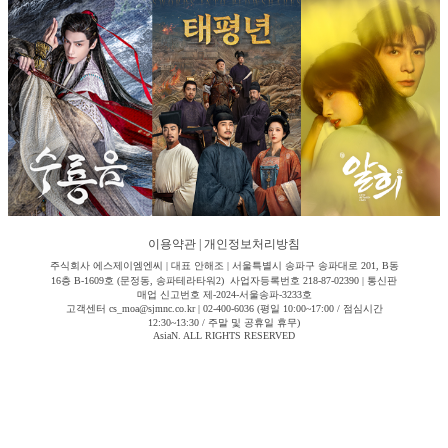
이용약관
|
개인정보처리방침
주식회사 에스제이엠엔씨 | 대표 안해조 | 서울특별시 송파구 송파대로 201, B동
16층 B-1609호 (문정동, 송파테라타워2) 사업자등록번호 218-87-02390 | 통신판
매업 신고번호 제-2024-서울송파-3233호
고객센터 cs_moa@sjmnc.co.kr | 02-400-6036 (평일 10:00~17:00 / 점심시간
12:30~13:30 / 주말 및 공휴일 휴무)
AsiaN. ALL RIGHTS RESERVED