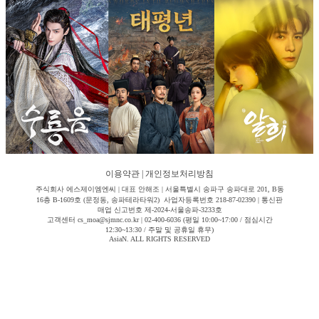
이용약관
|
개인정보처리방침
주식회사 에스제이엠엔씨 | 대표 안해조 | 서울특별시 송파구 송파대로 201, B동
16층 B-1609호 (문정동, 송파테라타워2) 사업자등록번호 218-87-02390 | 통신판
매업 신고번호 제-2024-서울송파-3233호
고객센터 cs_moa@sjmnc.co.kr | 02-400-6036 (평일 10:00~17:00 / 점심시간
12:30~13:30 / 주말 및 공휴일 휴무)
AsiaN. ALL RIGHTS RESERVED