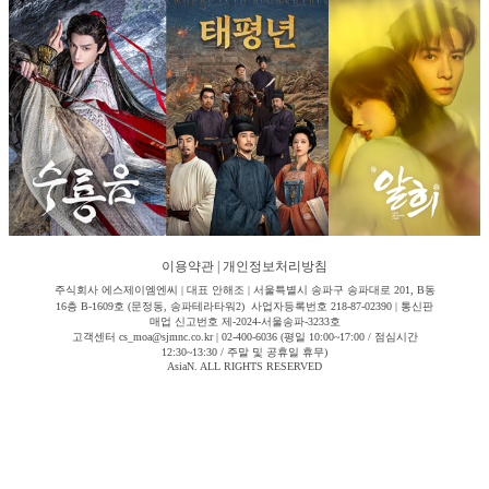
이용약관
|
개인정보처리방침
주식회사 에스제이엠엔씨 | 대표 안해조 | 서울특별시 송파구 송파대로 201, B동
16층 B-1609호 (문정동, 송파테라타워2) 사업자등록번호 218-87-02390 | 통신판
매업 신고번호 제-2024-서울송파-3233호
고객센터 cs_moa@sjmnc.co.kr | 02-400-6036 (평일 10:00~17:00 / 점심시간
12:30~13:30 / 주말 및 공휴일 휴무)
AsiaN. ALL RIGHTS RESERVED