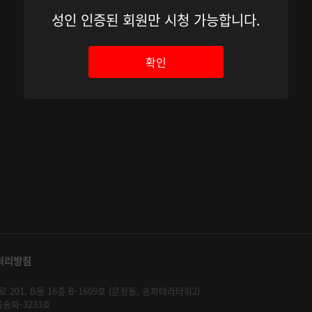
성인 인증된 회원만 시청 가능합니다.
확인
처리방침
01, B동 16층 B-1609호 (문정동, 송파테라타워2)
울송파-3233호