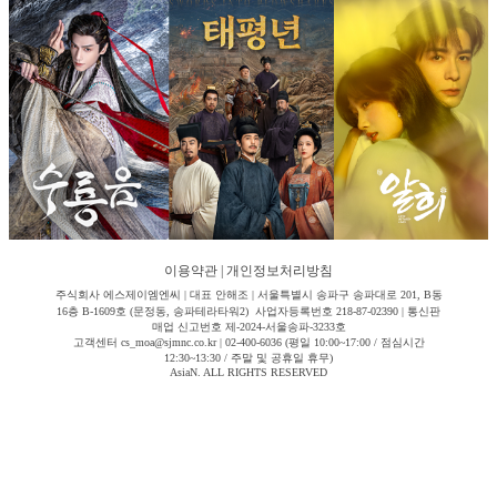
이용약관
|
개인정보처리방침
주식회사 에스제이엠엔씨 | 대표 안해조 | 서울특별시 송파구 송파대로 201, B동
16층 B-1609호 (문정동, 송파테라타워2) 사업자등록번호 218-87-02390 | 통신판
매업 신고번호 제-2024-서울송파-3233호
고객센터 cs_moa@sjmnc.co.kr | 02-400-6036 (평일 10:00~17:00 / 점심시간
12:30~13:30 / 주말 및 공휴일 휴무)
AsiaN. ALL RIGHTS RESERVED