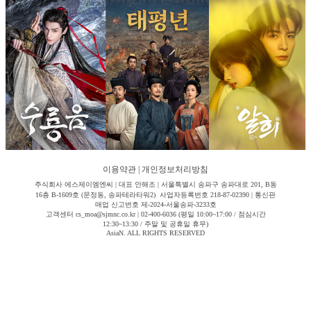
이용약관
|
개인정보처리방침
주식회사 에스제이엠엔씨 | 대표 안해조 | 서울특별시 송파구 송파대로 201, B동
16층 B-1609호 (문정동, 송파테라타워2) 사업자등록번호 218-87-02390 | 통신판
매업 신고번호 제-2024-서울송파-3233호
고객센터 cs_moa@sjmnc.co.kr | 02-400-6036 (평일 10:00~17:00 / 점심시간
12:30~13:30 / 주말 및 공휴일 휴무)
AsiaN. ALL RIGHTS RESERVED