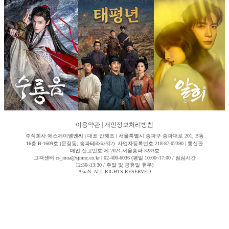
이용약관
|
개인정보처리방침
주식회사 에스제이엠엔씨 | 대표 안해조 | 서울특별시 송파구 송파대로 201, B동
16층 B-1609호 (문정동, 송파테라타워2) 사업자등록번호 218-87-02390 | 통신판
매업 신고번호 제-2024-서울송파-3233호
고객센터 cs_moa@sjmnc.co.kr | 02-400-6036 (평일 10:00~17:00 / 점심시간
12:30~13:30 / 주말 및 공휴일 휴무)
AsiaN. ALL RIGHTS RESERVED