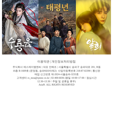
이용약관
|
개인정보처리방침
주식회사 에스제이엠엔씨 | 대표 안해조 | 서울특별시 송파구 송파대로 201, B동
16층 B-1609호 (문정동, 송파테라타워2) 사업자등록번호 218-87-02390 | 통신판
매업 신고번호 제-2024-서울송파-3233호
고객센터 cs_moa@sjmnc.co.kr | 02-400-6036 (평일 10:00~17:00 / 점심시간
12:30~13:30 / 주말 및 공휴일 휴무)
AsiaN. ALL RIGHTS RESERVED