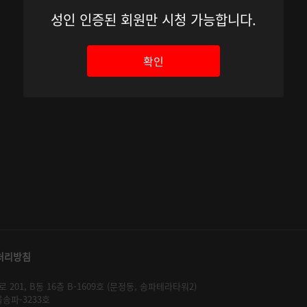
성인 인증된 회원만 시청 가능합니다.
확인
처리방침
01, B동 16층 B-1609호 (문정동, 송파테라타워2)
울송파-3233호