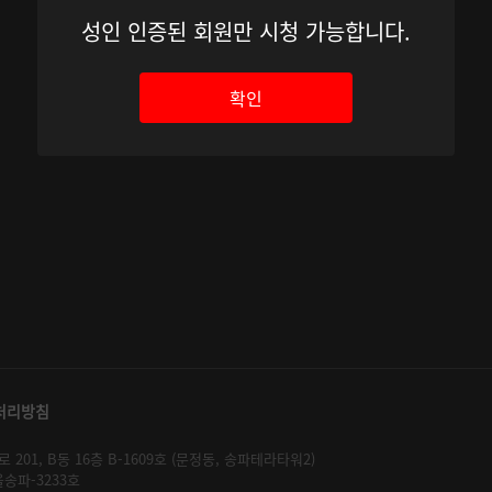
성인 인증된 회원만 시청 가능합니다.
확인
처리방침
01, B동 16층 B-1609호 (문정동, 송파테라타워2)
울송파-3233호