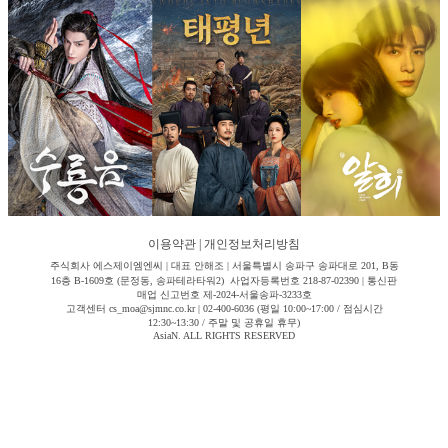
이용약관
|
개인정보처리방침
주식회사 에스제이엠엔씨 | 대표 안해조 | 서울특별시 송파구 송파대로 201, B동
16층 B-1609호 (문정동, 송파테라타워2) 사업자등록번호 218-87-02390 | 통신판
매업 신고번호 제-2024-서울송파-3233호
고객센터 cs_moa@sjmnc.co.kr | 02-400-6036 (평일 10:00~17:00 / 점심시간
12:30~13:30 / 주말 및 공휴일 휴무)
AsiaN. ALL RIGHTS RESERVED