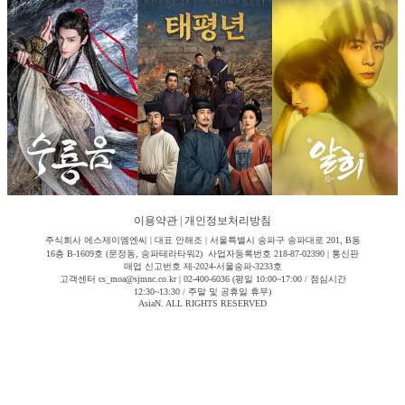
이용약관
|
개인정보처리방침
주식회사 에스제이엠엔씨 | 대표 안해조 | 서울특별시 송파구 송파대로 201, B동
16층 B-1609호 (문정동, 송파테라타워2) 사업자등록번호 218-87-02390 | 통신판
매업 신고번호 제-2024-서울송파-3233호
고객센터 cs_moa@sjmnc.co.kr | 02-400-6036 (평일 10:00~17:00 / 점심시간
12:30~13:30 / 주말 및 공휴일 휴무)
AsiaN. ALL RIGHTS RESERVED