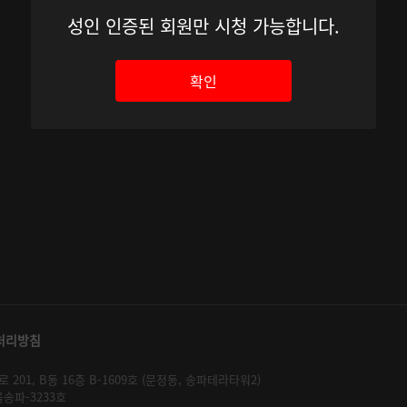
성인 인증된 회원만 시청 가능합니다.
확인
처리방침
01, B동 16층 B-1609호 (문정동, 송파테라타워2)
울송파-3233호