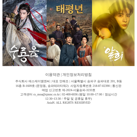
이용약관
|
개인정보처리방침
주식회사 에스제이엠엔씨 | 대표 안해조 | 서울특별시 송파구 송파대로 201, B동
16층 B-1609호 (문정동, 송파테라타워2) 사업자등록번호 218-87-02390 | 통신판
매업 신고번호 제-2024-서울송파-3233호
고객센터 cs_moa@sjmnc.co.kr | 02-400-6036 (평일 10:00~17:00 / 점심시간
12:30~13:30 / 주말 및 공휴일 휴무)
AsiaN. ALL RIGHTS RESERVED