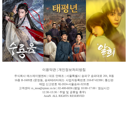
이용약관
|
개인정보처리방침
주식회사 에스제이엠엔씨 | 대표 안해조 | 서울특별시 송파구 송파대로 201, B동
16층 B-1609호 (문정동, 송파테라타워2) 사업자등록번호 218-87-02390 | 통신판
매업 신고번호 제-2024-서울송파-3233호
고객센터 cs_moa@sjmnc.co.kr | 02-400-6036 (평일 10:00~17:00 / 점심시간
12:30~13:30 / 주말 및 공휴일 휴무)
AsiaN. ALL RIGHTS RESERVED