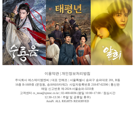
이용약관
|
개인정보처리방침
주식회사 에스제이엠엔씨 | 대표 안해조 | 서울특별시 송파구 송파대로 201, B동
16층 B-1609호 (문정동, 송파테라타워2) 사업자등록번호 218-87-02390 | 통신판
매업 신고번호 제-2024-서울송파-3233호
고객센터 cs_moa@sjmnc.co.kr | 02-400-6036 (평일 10:00~17:00 / 점심시간
12:30~13:30 / 주말 및 공휴일 휴무)
AsiaN. ALL RIGHTS RESERVED