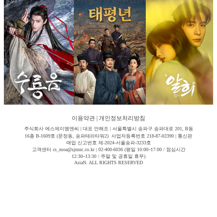
이용약관
|
개인정보처리방침
주식회사 에스제이엠엔씨 | 대표 안해조 | 서울특별시 송파구 송파대로 201, B동
16층 B-1609호 (문정동, 송파테라타워2) 사업자등록번호 218-87-02390 | 통신판
매업 신고번호 제-2024-서울송파-3233호
고객센터 cs_moa@sjmnc.co.kr | 02-400-6036 (평일 10:00~17:00 / 점심시간
12:30~13:30 / 주말 및 공휴일 휴무)
AsiaN. ALL RIGHTS RESERVED