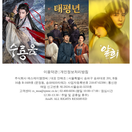
이용약관
|
개인정보처리방침
주식회사 에스제이엠엔씨 | 대표 안해조 | 서울특별시 송파구 송파대로 201, B동
16층 B-1609호 (문정동, 송파테라타워2) 사업자등록번호 218-87-02390 | 통신판
매업 신고번호 제-2024-서울송파-3233호
고객센터 cs_moa@sjmnc.co.kr | 02-400-6036 (평일 10:00~17:00 / 점심시간
12:30~13:30 / 주말 및 공휴일 휴무)
AsiaN. ALL RIGHTS RESERVED