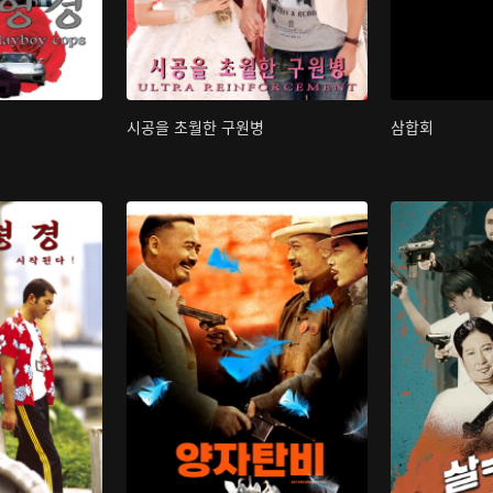
시공을 초월한 구원병
삼합회