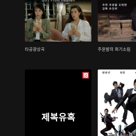
타공광상곡
주윤발의 화기소림
제복유혹