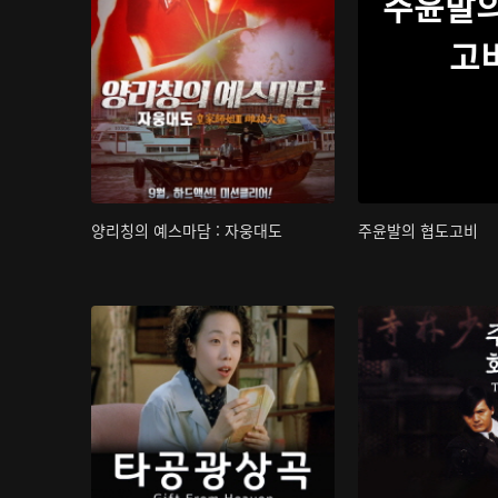
주윤발의
고
양리칭의 예스마담 : 자웅대도
주윤발의 협도고비