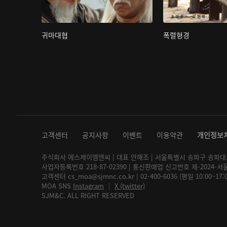
귀마대협
폭렬형경
고객센터
공지사항
이벤트
이용약관
개인정보
주식회사 에스제이엠엔씨 | 대표 안해조 | 서울특별시 송파구 송파대로 2
사업자등록번호 218-87-02390 | 통신판매업 신고번호 제-2024-서
고객센터 cs_moa@sjmnc.co.kr | 02-400-6036 (평일 10:00~17
MOA SNS
Instagram
│
X (twitter)
SJM&C. ALL RIGHT RESERVED