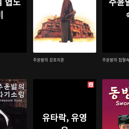
 협도
주윤
비
주윤발의 강호지존
주윤발의 첩혈
유타락, 유영