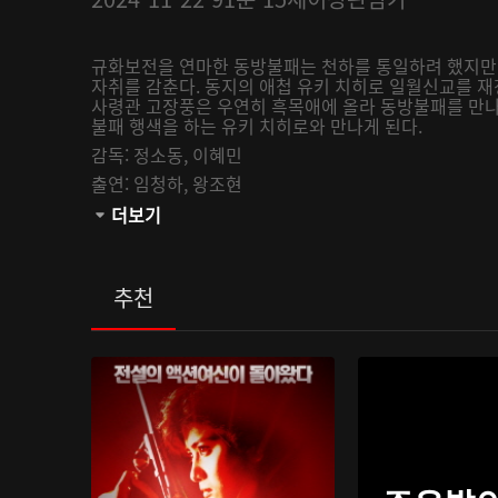
규화보전을 연마한 동방불패는 천하를 통일하려 했지만
자취를 감춘다. 동지의 애첩 유키 치히로 일월신교를 재
사령관 고장풍은 우연히 흑목애에 올라 동방불패를 만나
불패 행색을 하는 유키 치히로와 만나게 된다.
감독:
정소동,
이혜민
출연:
임청하,
왕조현
관람등급:
더보기
추천