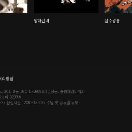
양자탄비
살수광룡
처리방침
01, B동 16층 B-1609호 (문정동, 송파테라타워2)
울송파-3233호
:00 / 점심시간 12:30~13:30 / 주말 및 공휴일 휴무)