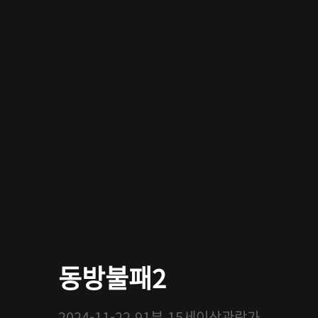
동방불패2
2024-11-22
91분
15세이상관람가