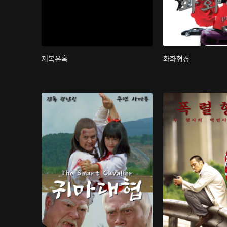
제복유혹
화화형경