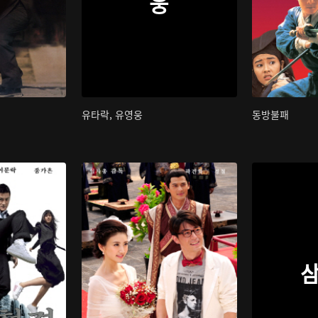
웅
유타락, 유영웅
동방불패