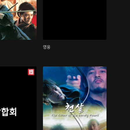
영웅
삼합회