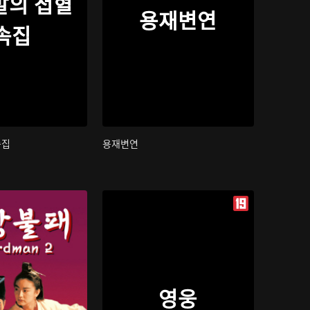
발의 첩혈
용재변연
속집
속집
용재변연
영웅