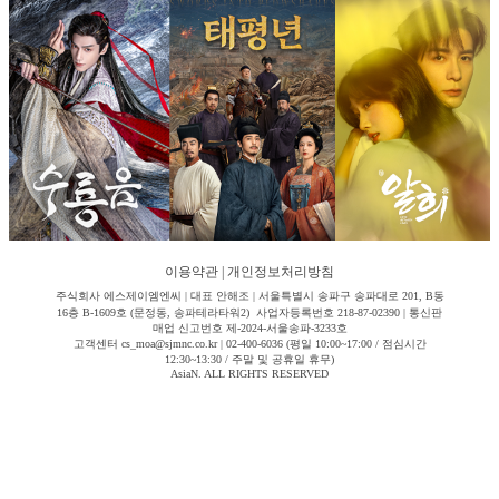
이용약관
|
개인정보처리방침
주식회사 에스제이엠엔씨 | 대표 안해조 | 서울특별시 송파구 송파대로 201, B동
16층 B-1609호 (문정동, 송파테라타워2) 사업자등록번호 218-87-02390 | 통신판
매업 신고번호 제-2024-서울송파-3233호
고객센터 cs_moa@sjmnc.co.kr | 02-400-6036 (평일 10:00~17:00 / 점심시간
12:30~13:30 / 주말 및 공휴일 휴무)
AsiaN. ALL RIGHTS RESERVED