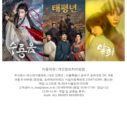
이용약관
|
개인정보처리방침
주식회사 에스제이엠엔씨 | 대표 안해조 | 서울특별시 송파구 송파대로 201, B동
16층 B-1609호 (문정동, 송파테라타워2) 사업자등록번호 218-87-02390 | 통신판
매업 신고번호 제-2024-서울송파-3233호
고객센터 cs_moa@sjmnc.co.kr | 02-400-6036 (평일 10:00~17:00 / 점심시간
12:30~13:30 / 주말 및 공휴일 휴무)
AsiaN. ALL RIGHTS RESERVED