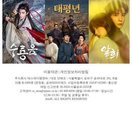
이용약관
|
개인정보처리방침
주식회사 에스제이엠엔씨 | 대표 안해조 | 서울특별시 송파구 송파대로 201, B동
16층 B-1609호 (문정동, 송파테라타워2) 사업자등록번호 218-87-02390 | 통신판
매업 신고번호 제-2024-서울송파-3233호
고객센터 cs_moa@sjmnc.co.kr | 02-400-6036 (평일 10:00~17:00 / 점심시간
12:30~13:30 / 주말 및 공휴일 휴무)
AsiaN. ALL RIGHTS RESERVED