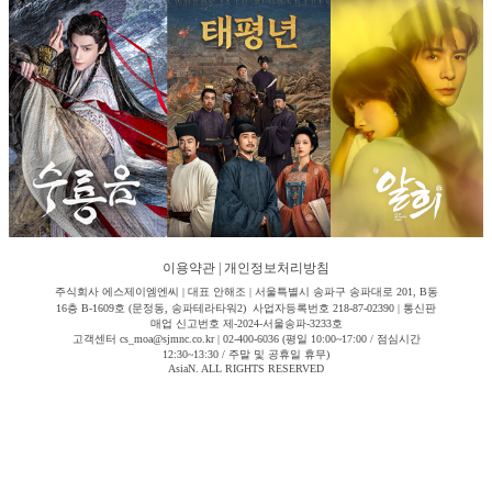
이용약관
|
개인정보처리방침
주식회사 에스제이엠엔씨 | 대표 안해조 | 서울특별시 송파구 송파대로 201, B동
16층 B-1609호 (문정동, 송파테라타워2) 사업자등록번호 218-87-02390 | 통신판
매업 신고번호 제-2024-서울송파-3233호
고객센터 cs_moa@sjmnc.co.kr | 02-400-6036 (평일 10:00~17:00 / 점심시간
12:30~13:30 / 주말 및 공휴일 휴무)
AsiaN. ALL RIGHTS RESERVED