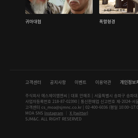
귀마대협
폭렬형경
고객센터
공지사항
이벤트
이용약관
개인정보
주식회사 에스제이엠엔씨 | 대표 안해조 | 서울특별시 송파구 송파대로 2
사업자등록번호 218-87-02390 | 통신판매업 신고번호 제-2024-서
고객센터 cs_moa@sjmnc.co.kr | 02-400-6036 (평일 10:00~17
MOA SNS
Instagram
│
X (twitter)
SJM&C. ALL RIGHT RESERVED