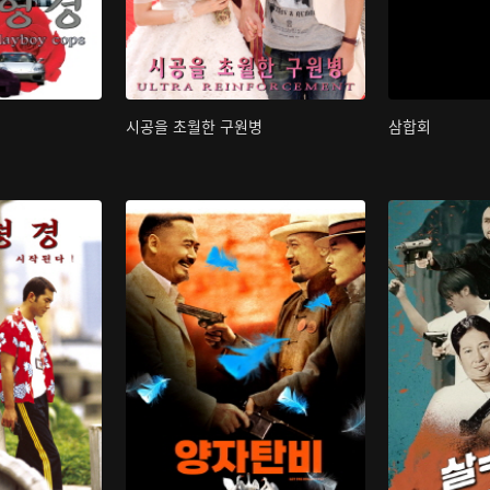
시공을 초월한 구원병
삼합회