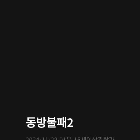
동방불패2
2024-11-22
91분
15세이상관람가