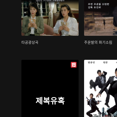
타공광상곡
주윤발의 화기소림
제복유혹