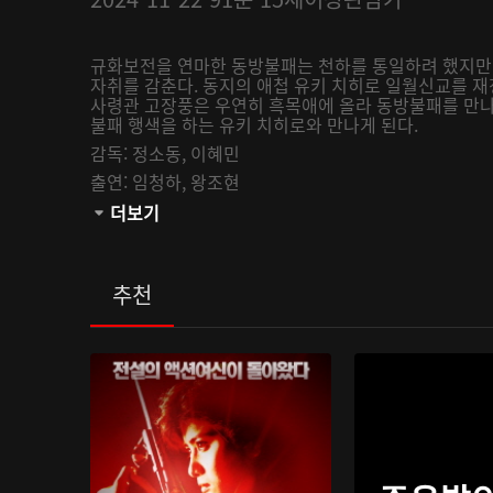
규화보전을 연마한 동방불패는 천하를 통일하려 했지만
자취를 감춘다. 동지의 애첩 유키 치히로 일월신교를 재
사령관 고장풍은 우연히 흑목애에 올라 동방불패를 만나
불패 행색을 하는 유키 치히로와 만나게 된다.
감독:
정소동,
이혜민
출연:
임청하,
왕조현
관람등급:
더보기
추천