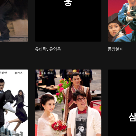
웅
유타락, 유영웅
동방불패