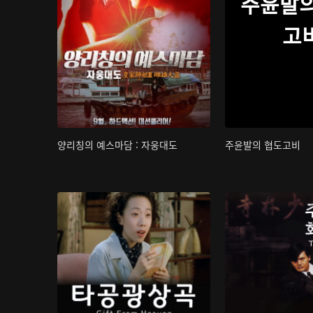
주윤발의
고
양리칭의 예스마담 : 자웅대도
주윤발의 협도고비