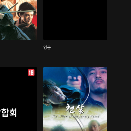
영웅
삼합회