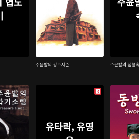
 협도
주윤
비
주윤발의 강호지존
주윤발의 첩혈
유타락, 유영