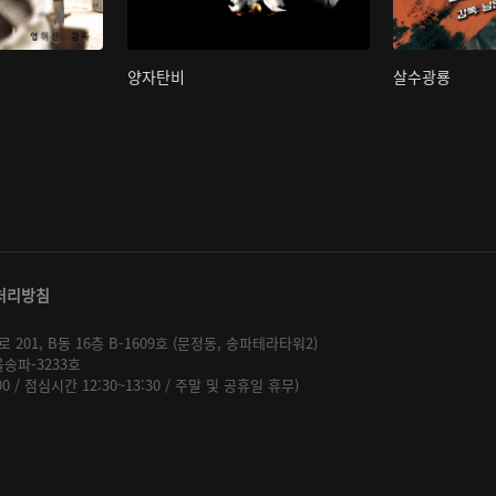
양자탄비
살수광룡
처리방침
01, B동 16층 B-1609호 (문정동, 송파테라타워2)
울송파-3233호
:00 / 점심시간 12:30~13:30 / 주말 및 공휴일 휴무)