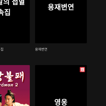
발의 첩혈
용재변연
속집
속집
용재변연
영웅