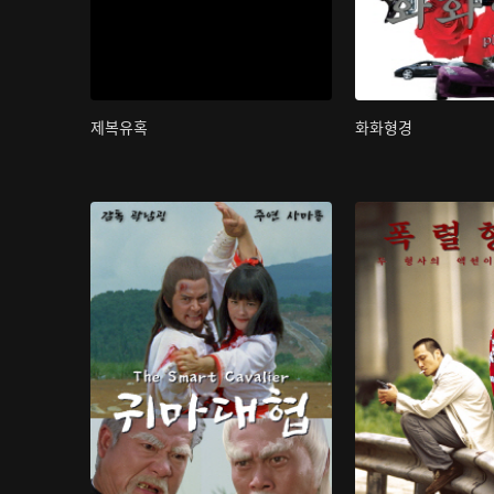
제복유혹
화화형경