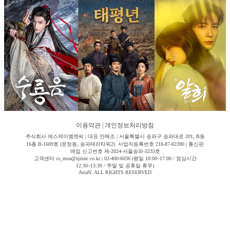
이용약관
|
개인정보처리방침
주식회사 에스제이엠엔씨 | 대표 안해조 | 서울특별시 송파구 송파대로 201, B동
16층 B-1609호 (문정동, 송파테라타워2) 사업자등록번호 218-87-02390 | 통신판
매업 신고번호 제-2024-서울송파-3233호
고객센터 cs_moa@sjmnc.co.kr | 02-400-6036 (평일 10:00~17:00 / 점심시간
12:30~13:30 / 주말 및 공휴일 휴무)
AsiaN. ALL RIGHTS RESERVED