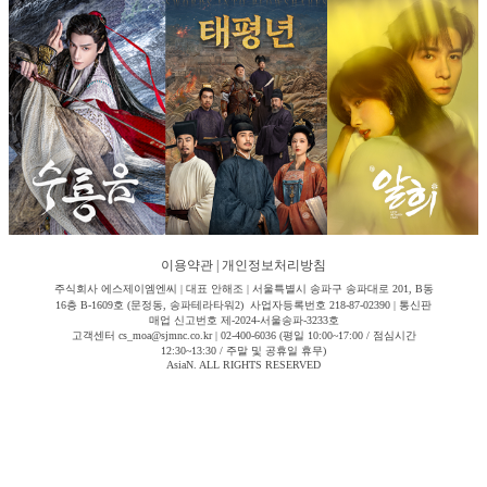
이용약관
|
개인정보처리방침
주식회사 에스제이엠엔씨 | 대표 안해조 | 서울특별시 송파구 송파대로 201, B동
16층 B-1609호 (문정동, 송파테라타워2) 사업자등록번호 218-87-02390 | 통신판
매업 신고번호 제-2024-서울송파-3233호
고객센터 cs_moa@sjmnc.co.kr | 02-400-6036 (평일 10:00~17:00 / 점심시간
12:30~13:30 / 주말 및 공휴일 휴무)
AsiaN. ALL RIGHTS RESERVED