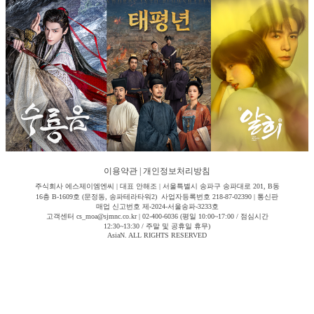
이용약관
|
개인정보처리방침
주식회사 에스제이엠엔씨 | 대표 안해조 | 서울특별시 송파구 송파대로 201, B동
16층 B-1609호 (문정동, 송파테라타워2) 사업자등록번호 218-87-02390 | 통신판
매업 신고번호 제-2024-서울송파-3233호
고객센터 cs_moa@sjmnc.co.kr | 02-400-6036 (평일 10:00~17:00 / 점심시간
12:30~13:30 / 주말 및 공휴일 휴무)
AsiaN. ALL RIGHTS RESERVED