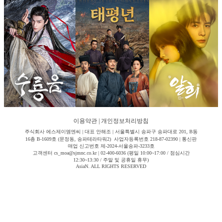
이용약관
|
개인정보처리방침
주식회사 에스제이엠엔씨 | 대표 안해조 | 서울특별시 송파구 송파대로 201, B동
16층 B-1609호 (문정동, 송파테라타워2) 사업자등록번호 218-87-02390 | 통신판
매업 신고번호 제-2024-서울송파-3233호
고객센터 cs_moa@sjmnc.co.kr | 02-400-6036 (평일 10:00~17:00 / 점심시간
12:30~13:30 / 주말 및 공휴일 휴무)
AsiaN. ALL RIGHTS RESERVED