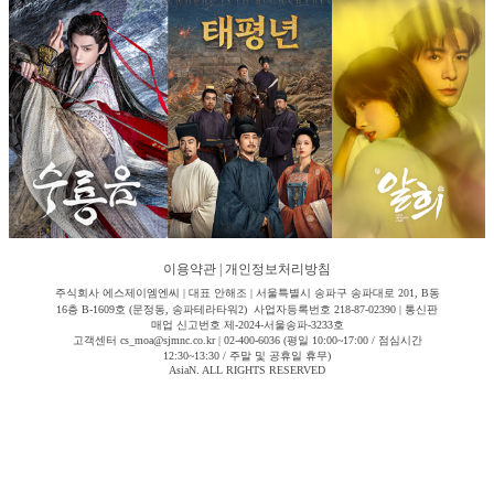
이용약관
|
개인정보처리방침
주식회사 에스제이엠엔씨 | 대표 안해조 | 서울특별시 송파구 송파대로 201, B동
16층 B-1609호 (문정동, 송파테라타워2) 사업자등록번호 218-87-02390 | 통신판
매업 신고번호 제-2024-서울송파-3233호
고객센터 cs_moa@sjmnc.co.kr | 02-400-6036 (평일 10:00~17:00 / 점심시간
12:30~13:30 / 주말 및 공휴일 휴무)
AsiaN. ALL RIGHTS RESERVED