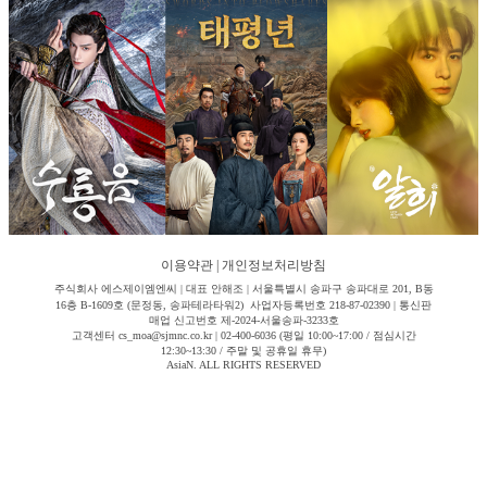
이용약관
|
개인정보처리방침
주식회사 에스제이엠엔씨 | 대표 안해조 | 서울특별시 송파구 송파대로 201, B동
16층 B-1609호 (문정동, 송파테라타워2) 사업자등록번호 218-87-02390 | 통신판
매업 신고번호 제-2024-서울송파-3233호
고객센터 cs_moa@sjmnc.co.kr | 02-400-6036 (평일 10:00~17:00 / 점심시간
12:30~13:30 / 주말 및 공휴일 휴무)
AsiaN. ALL RIGHTS RESERVED