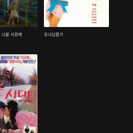
간 너를 사랑해
호녀십팔가