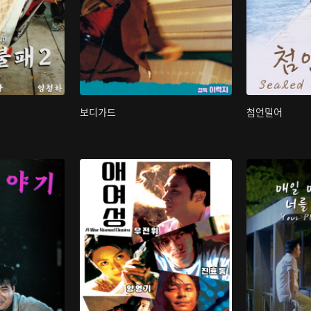
보디가드
첨언밀어