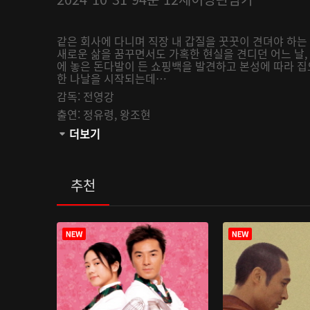
같은 회사에 다니며 직장 내 갑질을 꿋꿋이 견뎌야 하는 
새로운 삶을 꿈꾸면서도 가혹한 현실을 견디던 어느 날,
에 놓은 돈다발이 든 쇼핑백을 발견하고 본성에 따라 집
한 나날을 시작되는데…
감독:
전영강
출연:
정유령,
왕조현
관람등급:
더보기
추천