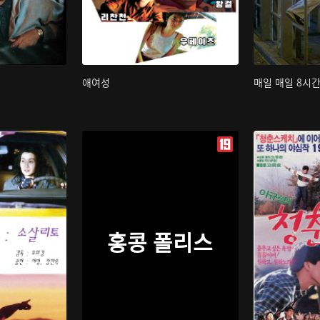
애여성
매일 매일 8시
홍콩 폴리스