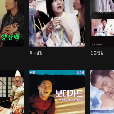
옥녀첨정
협골인심