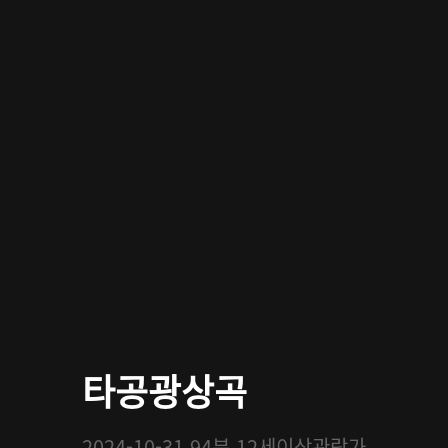
타공광상곡
2024-10-31
94분
12세이상관람가