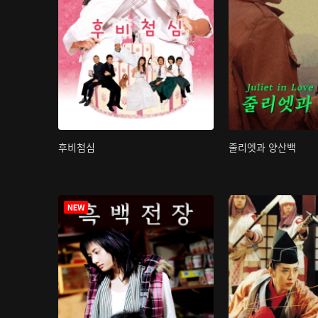
후비첨심
줄리엣과 양산백