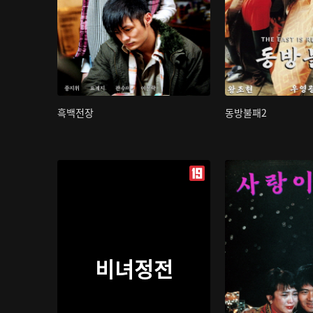
흑백전장
동방불패2
비녀정전