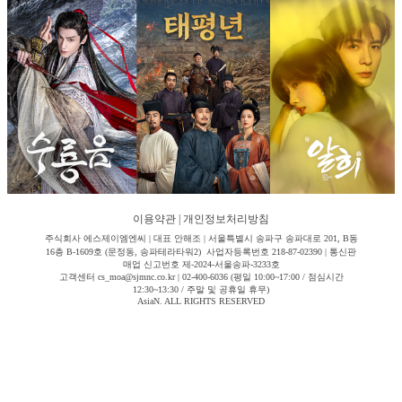
이용약관
|
개인정보처리방침
주식회사 에스제이엠엔씨 | 대표 안해조 | 서울특별시 송파구 송파대로 201, B동
16층 B-1609호 (문정동, 송파테라타워2) 사업자등록번호 218-87-02390 | 통신판
매업 신고번호 제-2024-서울송파-3233호
고객센터 cs_moa@sjmnc.co.kr | 02-400-6036 (평일 10:00~17:00 / 점심시간
12:30~13:30 / 주말 및 공휴일 휴무)
AsiaN. ALL RIGHTS RESERVED