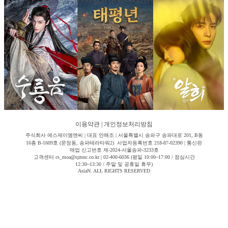
이용약관
|
개인정보처리방침
주식회사 에스제이엠엔씨 | 대표 안해조 | 서울특별시 송파구 송파대로 201, B동
16층 B-1609호 (문정동, 송파테라타워2) 사업자등록번호 218-87-02390 | 통신판
매업 신고번호 제-2024-서울송파-3233호
고객센터 cs_moa@sjmnc.co.kr | 02-400-6036 (평일 10:00~17:00 / 점심시간
12:30~13:30 / 주말 및 공휴일 휴무)
AsiaN. ALL RIGHTS RESERVED